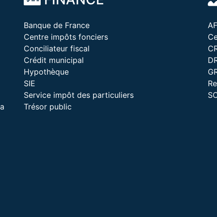
Banque de France
A
Centre impôts fonciers
Ce
Conciliateur fiscal
C
Crédit municipal
D
Hypothèque
G
SIE
Re
Service impôt des particuliers
S
la
Trésor public