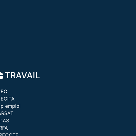
TRAVAIL
PEC
PECITA
p emploi
ARSAT
ICAS
RFA
IRECCTE