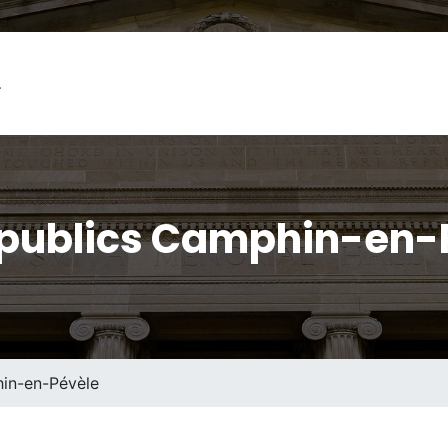
L
 publics Camphin-en-P
in-en-Pévèle