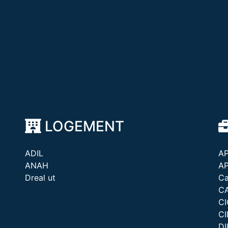
LOGEMENT
ADIL
A
ANAH
A
Dreal ut
Ca
C
C
CI
D