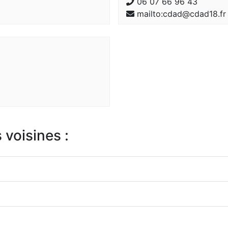
06 07 66 96 43
mailto:cdad@cdad18.fr
n
 voisines :