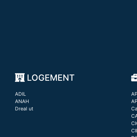
LOGEMENT
ADIL
A
ANAH
A
Dreal ut
Ca
C
C
CI