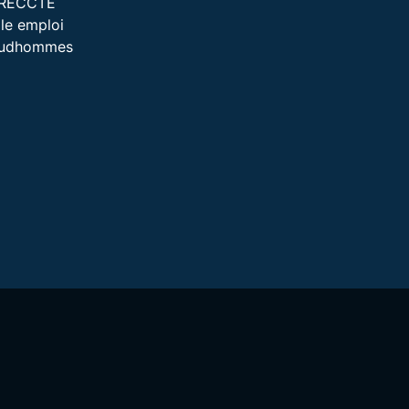
IRECCTE
le emploi
rudhommes