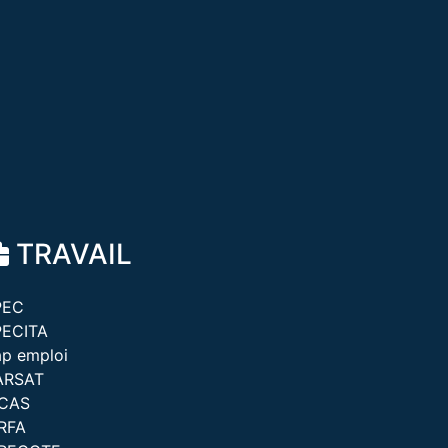
TRAVAIL
PEC
PECITA
p emploi
ARSAT
ICAS
RFA