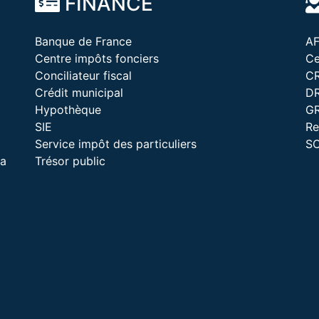
FINANCE
Banque de France
A
Centre impôts fonciers
Ce
Conciliateur fiscal
C
Crédit municipal
D
Hypothèque
G
SIE
Re
Service impôt des particuliers
S
la
Trésor public