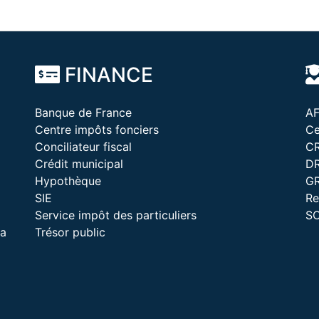
FINANCE
Banque de France
A
Centre impôts fonciers
Ce
Conciliateur fiscal
C
Crédit municipal
D
Hypothèque
G
SIE
Re
Service impôt des particuliers
S
la
Trésor public