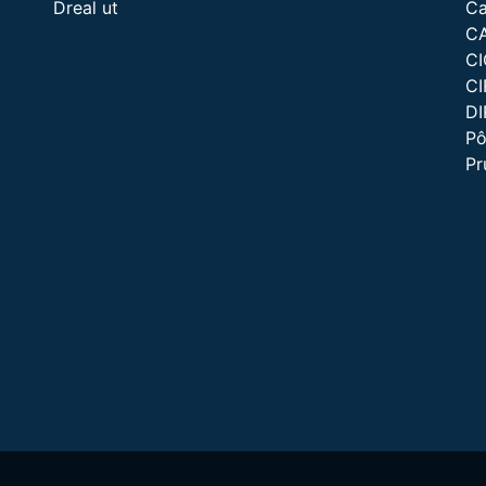
Dreal ut
Ca
C
C
CI
D
Pô
P