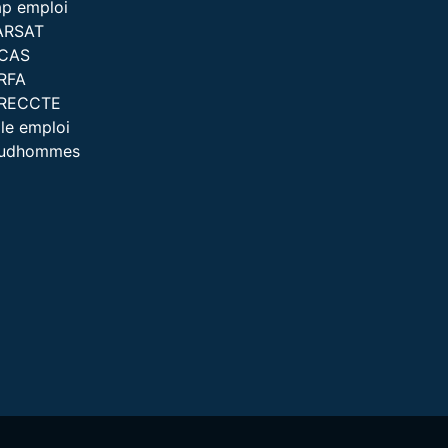
p emploi
ARSAT
ICAS
RFA
IRECCTE
le emploi
rudhommes