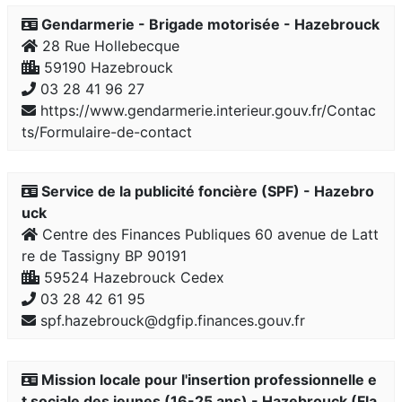
Gendarmerie - Brigade motorisée - Hazebrouck
28 Rue Hollebecque
59190 Hazebrouck
03 28 41 96 27
https://www.gendarmerie.interieur.gouv.fr/Contac
ts/Formulaire-de-contact
Service de la publicité foncière (SPF) - Hazebro
uck
Centre des Finances Publiques 60 avenue de Latt
re de Tassigny BP 90191
59524 Hazebrouck Cedex
03 28 42 61 95
spf.hazebrouck@dgfip.finances.gouv.fr
Mission locale pour l'insertion professionnelle e
t sociale des jeunes (16-25 ans) - Hazebrouck (Fla