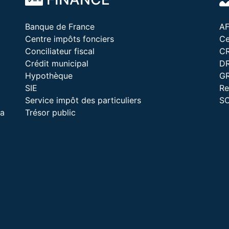
Banque de France
A
Centre impôts fonciers
Ce
Conciliateur fiscal
C
Crédit municipal
D
Hypothèque
G
SIE
Re
Service impôt des particuliers
S
la
Trésor public