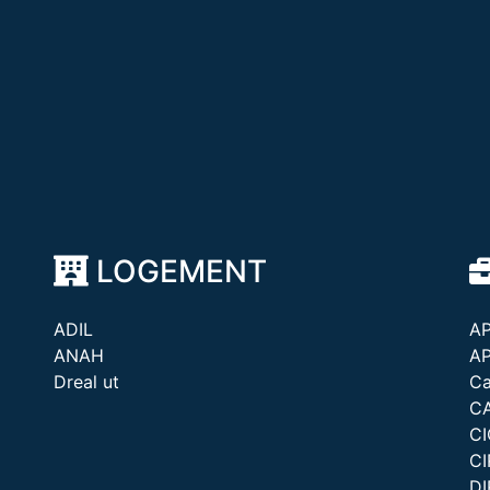
LOGEMENT
ADIL
A
ANAH
A
Dreal ut
Ca
C
C
CI
D