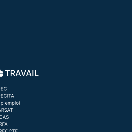
TRAVAIL
PEC
PECITA
p emploi
ARSAT
ICAS
RFA
IRECCTE