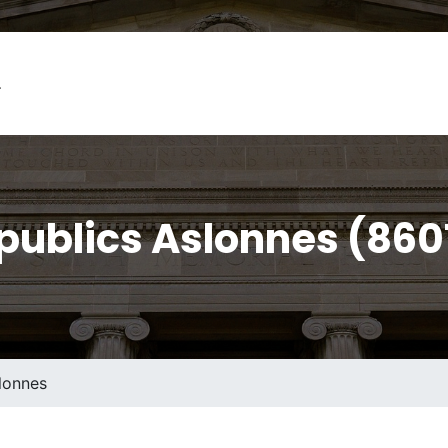
L
publics Aslonnes (860
lonnes