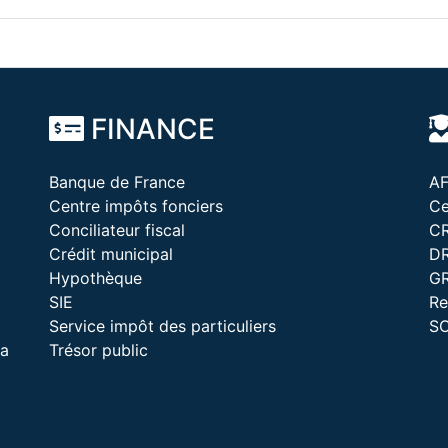
FINANCE
Banque de France
A
Centre impôts fonciers
Ce
Conciliateur fiscal
C
Crédit municipal
D
Hypothèque
G
SIE
Re
Service impôt des particuliers
S
la
Trésor public