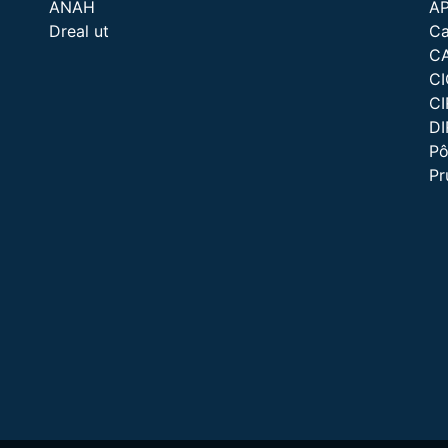
ANAH
A
Dreal ut
Ca
C
C
CI
D
Pô
P