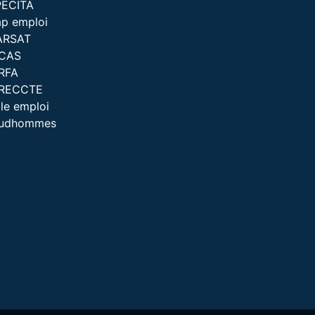
PECITA
p emploi
ARSAT
ICAS
RFA
IRECCTE
le emploi
rudhommes